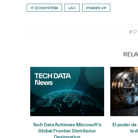
IT ECOSYSTEM
LAC
POWER UP
0
RELA
 premio
Tech Data Achieves Microsoft’s
El poder de 
bal...
Global Frontier Distributor
la d
Designation