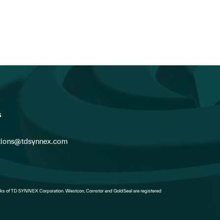
s
ions@tdsynnex.com
s of TD SYNNEX Corporation. Westcon, Comstor and GoldSeal are registered