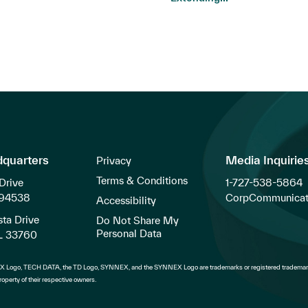
dquarters
Media Inquirie
Privacy
Terms & Conditions
Drive
1-727-538-5864
 94538
CorpCommunicat
Accessibility
ta Drive
Do Not Share My
Personal Data
FL 33760
 Logo, TECH DATA, the TD Logo, SYNNEX, and the SYNNEX Logo are trademarks or registered trademark
operty of their respective owners.