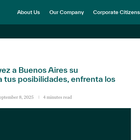
About Us
Our Company
Corporate Citizens
ez a Buenos Aires su
us posibilidades, enfrenta los
eptember 8, 2025
4 minutes read