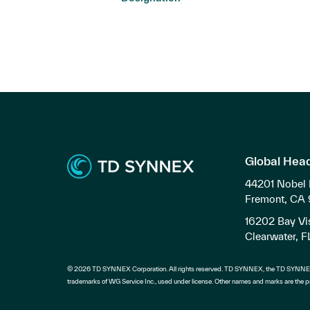
Global Hea
44201 Nobel 
Fremont, CA
16202 Bay Vis
Clearwater, 
© 2026 TD SYNNEX Corporation. All rights reserved. TD SYNNEX, the TD SYNNEX
trademarks of WG Service Inc., used under license. Other names and marks are the pr