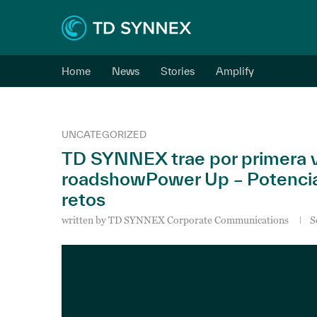
Home
News
Stories
Amplify
UNCATEGORIZED
TD SYNNEX trae por primera v
roadshowPower Up – Potencia t
retos
written by
TD SYNNEX Corporate Communications
S